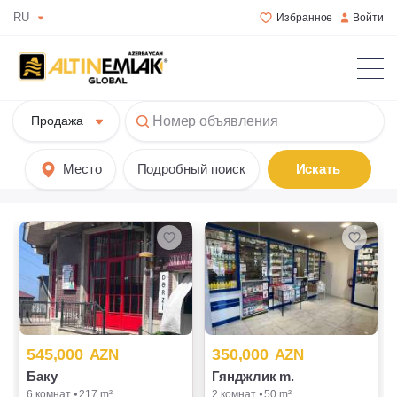
RU
Избранное
Войти
Продажа
Место
Подробный поиск
Искать
545,000
350,000
AZN
AZN
Баку
Гянджлик m.
6 комнат ⦁ 217 m²
2 комнат ⦁ 50 m²