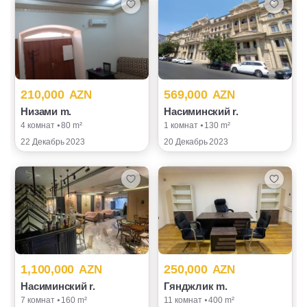
210,000
569,000
AZN
AZN
Низами m.
Насиминский r.
4 комнат ⦁ 80 m²
1 комнат ⦁ 130 m²
22 Декабрь 2023
20 Декабрь 2023
1,100,000
250,000
AZN
AZN
Насиминский r.
Гянджлик m.
7 комнат ⦁ 160 m²
11 комнат ⦁ 400 m²