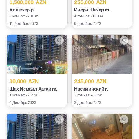
1,500,000
255,000
AZN
AZN
Аг шехер p.
Ичери Шехер m.
3 комнат ⦁ 280 m²
4 комнат ⦁ 100 m²
11 Декабрь 2023
6 Декабрь 2023
30,000
245,000
AZN
AZN
Шах Исмаил Хатаи m.
Насиминский r.
1 комнат ⦁ 9.2 m²
1 комнат ⦁ 68 m²
4 Декабрь 2023
3 Декабрь 2023