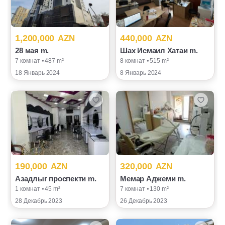
1,200,000
440,000
AZN
AZN
28 мая m.
Шах Исмаил Хатаи m.
7 комнат ⦁ 487 m²
8 комнат ⦁ 515 m²
18 Январь 2024
8 Январь 2024
190,000
320,000
AZN
AZN
Азадлыг проспекти m.
Мемар Аджеми m.
1 комнат ⦁ 45 m²
7 комнат ⦁ 130 m²
28 Декабрь 2023
26 Декабрь 2023