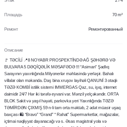
Этаж
2 / 4
Площадь
70 m²
Ремонт
Ремонтированный
Описание
🚩 TƏCÍLÍ 📍8 NOYABR PROSPEKTÍNDƏ AĞ ŞƏHƏRƏ VƏ
BULVARA 5 DƏQÍQƏLÍK MƏSAFƏDƏ !!! “Asiman” Şadlıq
Sarayının yaxınlığında Milyonerlər məhləsində yerləşir. Bahalı
villalar olan məkanda. Daş bina xruşov layihəli QANUNÍ 3 otaqlı
TƏZƏ KOMBÍ istilik sistemi IMMERGAS Qaz, su, işıq, internet
daimidir 24/7 Hər iki tərəfə eyvani var. Mənzil yelçəkəndir. ORTA
BLOK Sakit və yaşıl həyəti, parkovka yeri Yaxınlığında TƏZƏ
TƏMÍRDƏN ÇIXMIŞ 59 n-li tam orta məktəb, 2 ədət müasir uşaq
baxçası 🛍️ “Bravo” “Grand” “ Rahat” Supermarketlər, mağazalar,
içtimai nəqliyyat dayanacağı və s. Əsas magistral yola və