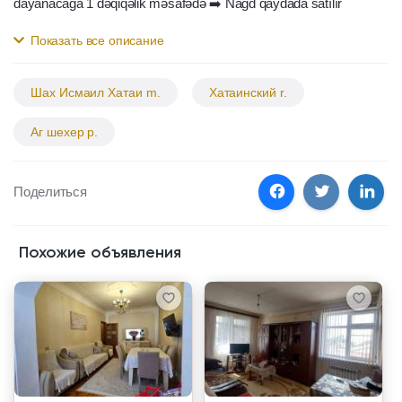
dayanacağa 1 dəqiqəlik məsafədə ➡️ Nağd qaydada satılır
Показать все описание
Шах Исмаил Хатаи m.
Хатаинский r.
Аг шехер p.
Поделиться
Похожие объявления