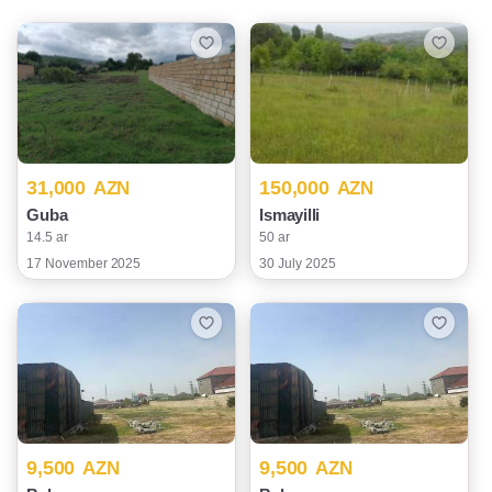
31,000
150,000
AZN
AZN
Guba
Ismayilli
14.5 ar
50 ar
17 November 2025
30 July 2025
9,500
9,500
AZN
AZN