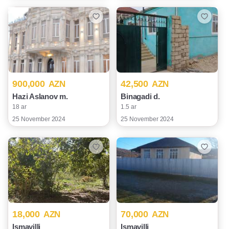
900,000
42,500
AZN
AZN
Hazi Aslanov m.
Binagadi d.
18 ar
1.5 ar
25 November 2024
25 November 2024
18,000
70,000
AZN
AZN
Ismayilli
Ismayilli