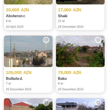
20,000
17,000
AZN
AZN
Absheron r.
Shaki
6 ar
21 ar
20 April 2025
26 December 2024
105,000
78,000
AZN
AZN
Bulbula d.
Baku
7 ar
6 ar
25 December 2024
25 December 2024