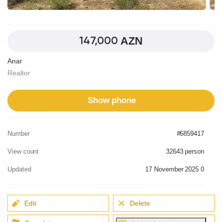
AZN
147,000
Anar
Realtor
Show phone
Number
#6859417
View count
32643
person
Updated
17 November 2025 0
Edit
Delete