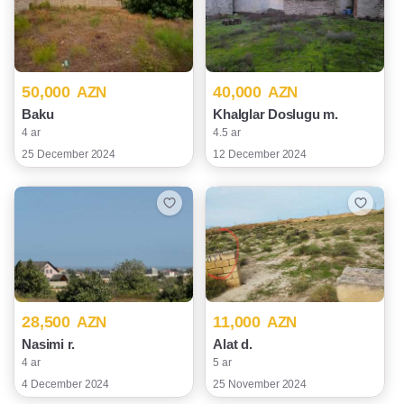
50,000
40,000
AZN
AZN
Baku
Khalglar Doslugu m.
4 ar
4.5 ar
25 December 2024
12 December 2024
28,500
11,000
AZN
AZN
Nasimi r.
Alat d.
4 ar
5 ar
4 December 2024
25 November 2024