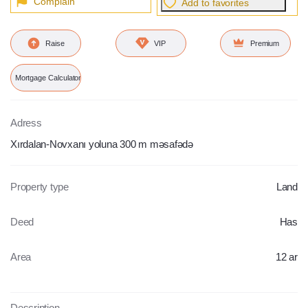
Complain
Add to favorites
Raise
VIP
Premium
Mortgage Calculator
Adress
Xırdalan-Novxanı yoluna 300 m məsafədə
Property type
Land
Deed
Has
Area
12 ar
Description