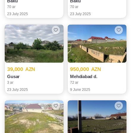
Baku
Baku
70 ar
70 ar
23 July 2025
23 July 2025
39,000
950,000
AZN
AZN
Gusar
Mehdiabad d.
3 ar
72 ar
23 July 2025
9 June 2025