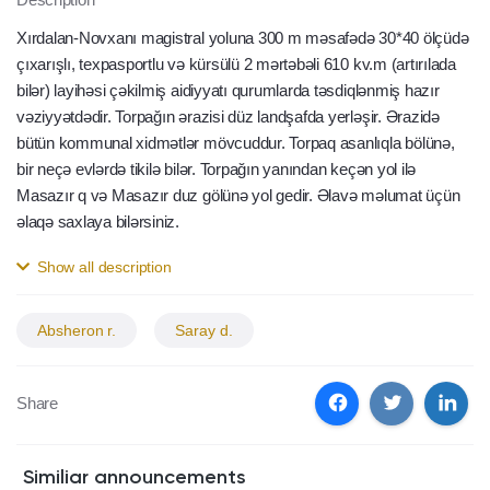
Xırdalan-Novxanı magistral yoluna 300 m məsafədə 30*40 ölçüdə
çıxarışlı, texpasportlu və kürsülü 2 mərtəbəli 610 kv.m (artırılada
bilər) layihəsi çəkilmiş aidiyyatı qurumlarda təsdiqlənmiş hazır
vəziyyətdədir. Torpağın ərazisi düz landşafda yerləşir. Ərazidə
bütün kommunal xidmətlər mövcuddur. Torpaq asanlıqla bölünə,
bir neçə evlərdə tikilə bilər. Torpağın yanından keçən yol ilə
Masazır q və Masazır duz gölünə yol gedir. Əlavə məlumat üçün
əlaqə saxlaya bilərsiniz.
Show all description
Absheron r.
Saray d.
Share
Similiar announcements