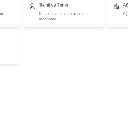
Tikinti və Təmir
Ağ
er
Əmlakın tikinti və təmirinin
Ağı
aparılması.