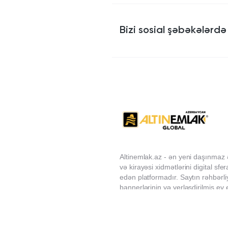
Bizi sosial şəbəkələrdə 
Altinemlak.az - ən yeni daşınmaz 
və kirayəsi xidmətlərini digital sf
edən platformadır. Saytın rəhbərli
bannerlərinin və yerləşdirilmiş ev 
məzmununa görə məsuliyyət daşı