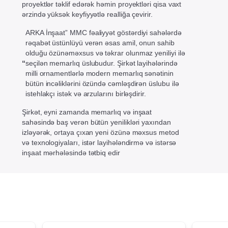
proyektlər təklif edərək həmin proyektləri qisa vaxt
ərzində yüksək keyfiyyətlə realliğa çevirir.
ARKA İnşaat” MMC fəaliyyət göstərdiyi sahələrdə
rəqabət üstünlüyü verən əsas amil, onun sahib
olduğu özünəməxsus və təkrar olunmaz yeniliyi ilə
“
seçilən memarlıq üslubudur. Şirkət layihələrində
milli ornamentlərlə modern memarlıq sənətinin
bütün incəliklərini özündə cəmləşdirən üslubu ilə
istehlakçı istək və arzularını birləşdirir.
Şirkət, eyni zamanda memarlıq və inşaat
sahəsində baş verən bütün yenilikləri yaxından
izləyərək, ortaya çıxan yeni özünə məxsus metod
və texnologiyaları, istər layihələndirmə və istərsə
inşaat mərhələsində tətbiq edir