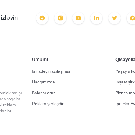
izləyin
Ümumi
Qısayoll
İstifadəçi razılaşması
Yaşayış k
Haqqımızda
İnşaat şirk
əmlak satışı
Balansı artır
Biznes mər
erada təqdim
Reklam yerləşdir
İpoteka Ev
yi reklam
elanları
Saytın xəritəsi
mır.