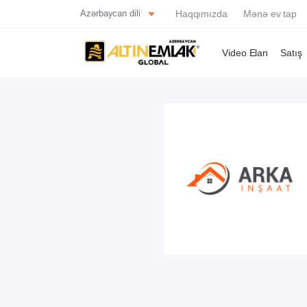
Azərbaycan dili
Haqqımızda
Mənə ev tap
Video Elan
Satış