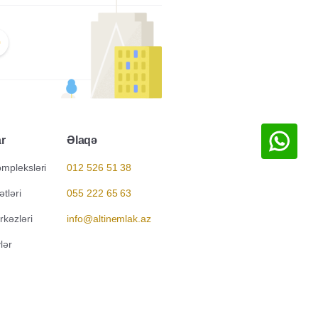
ar
Əlaqə
ompleksləri
012 526 51 38
ətləri
055 222 65 63
kəzləri
info@altinemlak.az
lər