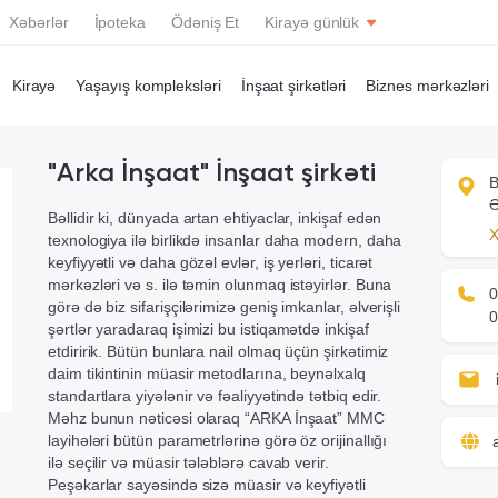
Xəbərlər
İpoteka
Ödəniş Et
Kirayə günlük
Kirayə
Yaşayış kompleksləri
İnşaat şirkətləri
Biznes mərkəzləri
Yeni tikili
Yeni tikili
"Arka İnşaat" İnşaat şirkəti
Köhnə tikili
Köhnə tikili
B
Ə
Həyət evi / Bağ
Həyət evi / Bağ
Bəllidir ki, dünyada artan ehtiyaclar, inkişaf edən
X
texnologiya ilə birlikdə insanlar daha modern, daha
Villa
Villa
keyfiyyətli və daha gözəl evlər, iş yerləri, ticarət
mərkəzləri və s. ilə təmin olunmaq istəyirlər. Buna
Ofis
Ofis
0
görə də biz sifarişçilərimizə geniş imkanlar, əlverişli
0
şərtlər yaradaraq işimizi bu istiqamətdə inkişaf
Torpaq
Torpaq
etdiririk. Bütün bunlara nail olmaq üçün şirkətimiz
Obyekt
Obyekt
daim tikintinin müasir metodlarına, beynəlxalq
standartlara yiyələnir və fəaliyyətində tətbiq edir.
Qaraj
Qaraj
Məhz bunun nəticəsi olaraq “ARKA İnşaat” MMC
layihələri bütün parametrlərinə görə öz orijinallığı
ilə seçilir və müasir tələblərə cavab verir.
Peşəkarlar sayəsində sizə müasir və keyfiyətli