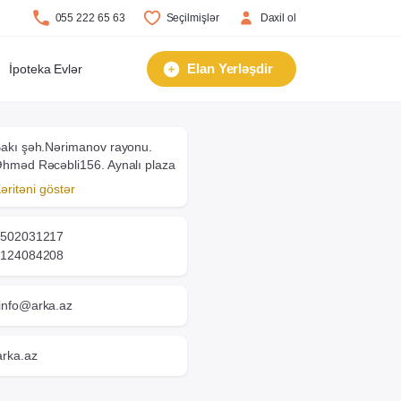
055 222 65 63
Seçilmişlər
Daxil ol
Elan Yerləşdir
İpoteka Evlər
akı şəh.Nərimanov rayonu.
hməd Rəcəbli156. Aynalı plaza
əritəni göstər
502031217
124084208
info@arka.az
arka.az