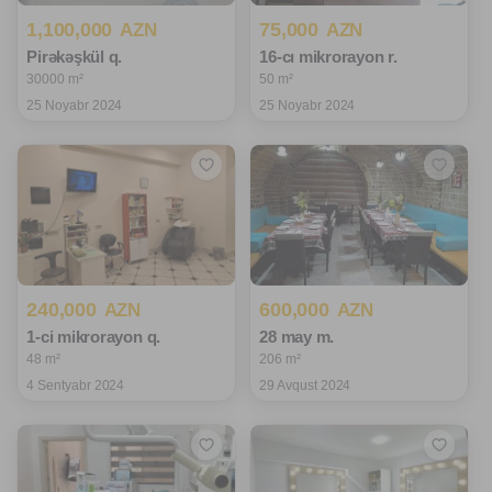
1,100,000
75,000
AZN
AZN
Pirəkəşkül q.
16-cı mikrorayon r.
30000 m²
50 m²
25 Noyabr 2024
25 Noyabr 2024
240,000
600,000
AZN
AZN
1-ci mikrorayon q.
28 may m.
48 m²
206 m²
4 Sentyabr 2024
29 Avqust 2024