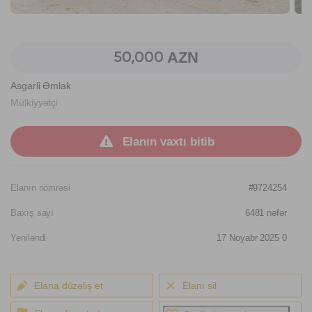
AZN
50,000
Asgarli Əmlak
Mülkiyyətçi
Elanın vaxtı bitib
Elanın nömrəsi
#9724254
Baxış sayı
6481
nəfər
Yeniləndi
17 Noyabr 2025 0
Elana düzəliş et
Elanı sil