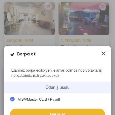
450,000
1,200,000
AZN
AZN
Binəqədi r.
Elmlər Akademiyası m.
100 m²
800 m²
Bərpa et
2 Aprel 2025
26 Dekabr 2024
Elanınız bərpa edilib yeni elanlar bölməsində və axtarış
nəticələrində irəli çəkiləcəkdir
Ödəniş üsulu
VISA/Master Card / Payriff
190,000
950,000
AZN
AZN
7-ci mikrorayon q.
Pirəkəşkül q.
Bərpa et