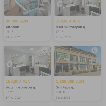
90,000
150,000
AZN
AZN
Xırdalan
9-cu mikrorayon q.
45 m²
37 m²
29 İyul 2024
25 İyul 2024
150,000
1,300,000
AZN
AZN
9-cu mikrorayon q.
Sulutəpə q.
37 m²
1000 m²
17 İyul 2024
5 İyul 2024