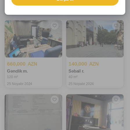
70 m²
30000 m²
12 Dekabr 2024
4 Dekabr 2024
660,000
140,000
AZN
AZN
Gənclik m.
Səbail r.
120 m²
40 m²
25 Noyabr 2024
25 Noyabr 2024