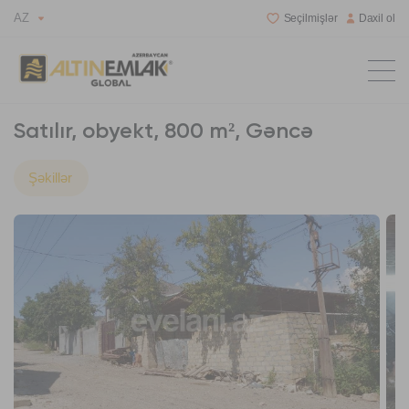
AZ
Seçilmişlər
Daxil ol
Satılır, obyekt, 800 m², Gəncə
Şəkillər