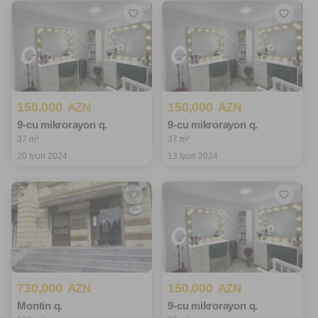
150,000
150,000
AZN
AZN
9-cu mikrorayon q.
9-cu mikrorayon q.
37 m²
37 m²
20 İyun 2024
13 İyun 2024
730,000
150,000
AZN
AZN
Montin q.
9-cu mikrorayon q.