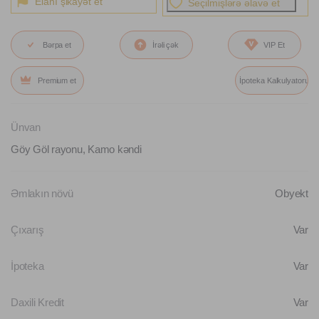
Elanı şikayət et
Seçilmişlərə əlavə et
Bərpa et
İrəli çək
VIP Et
Premium et
İpoteka Kalkulyatoru
Ünvan
Göy Göl rayonu, Kamo kəndi
Əmlakın növü
Obyekt
Çıxarış
Var
İpoteka
Var
Daxili Kredit
Var