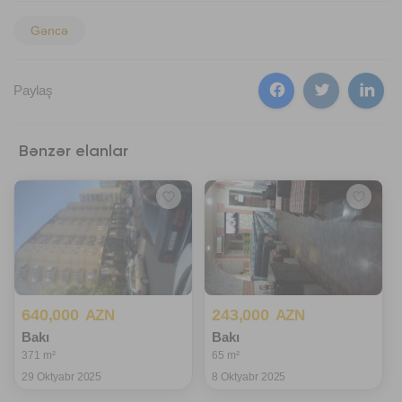
Gəncə
Paylaş
Bənzər elanlar
640,000
243,000
AZN
AZN
Bakı
Bakı
371 m²
65 m²
29 Oktyabr 2025
8 Oktyabr 2025