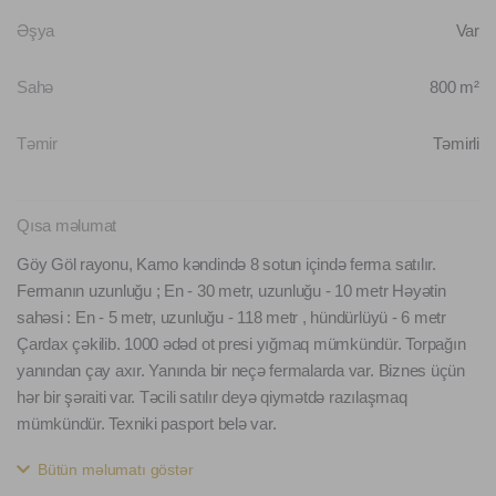
Əşya
Var
Sahə
800 m²
Təmir
Təmirli
Qısa məlumat
Göy Göl rayonu, Kamo kəndində 8 sotun içində ferma satılır.
Fermanın uzunluğu ; En - 30 metr, uzunluğu - 10 metr Həyətin
sahəsi : En - 5 metr, uzunluğu - 118 metr , hündürlüyü - 6 metr
Çardax çəkilib. 1000 ədəd ot presi yığmaq mümkündür. Torpağın
yanından çay axır. Yanında bir neçə fermalarda var. Biznes üçün
hər bir şəraiti var. Təcili satılır deyə qiymətdə razılaşmaq
mümkündür. Texniki pasport belə var.
Bütün məlumatı göstər