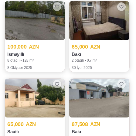
100,000
65,000
AZN
AZN
İsmayıllı
Bakı
8 otaqlı ⦁ 128 m²
2 otaqlı ⦁ 0.7 m²
8 Oktyabr 2025
30 İyul 2025
65,000
87,508
AZN
AZN
Saatlı
Bakı