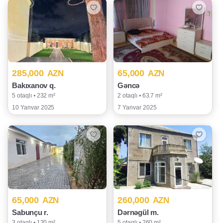
285,000
65,000
AZN
AZN
Bakıxanov q.
Gəncə
5 otaqlı ⦁ 232 m²
2 otaqlı ⦁ 63.7 m²
10 Yanvar 2025
7 Yanvar 2025
65,000
260,000
AZN
AZN
Sabunçu r.
Dərnəgül m.
3 otaqlı ⦁ 120 m²
5 otaqlı ⦁ 260 m²