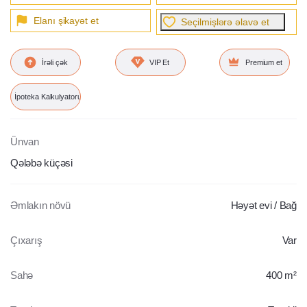
Elanı şikayət et
Seçilmişlərə əlavə et
İrəli çək
VIP Et
Premium et
İpoteka Kalkulyatoru
Ünvan
Qələbə küçəsi
Əmlakın növü
Həyət evi / Bağ
Çıxarış
Var
Sahə
400 m²