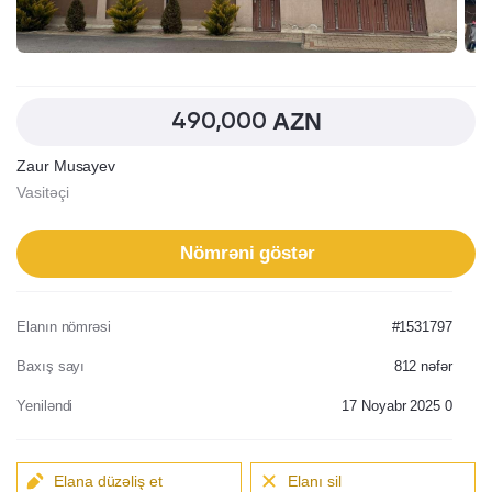
AZN
490,000
Zaur Musayev
Vasitəçi
Nömrəni göstər
Elanın nömrəsi
#1531797
Baxış sayı
812
nəfər
Yeniləndi
17 Noyabr 2025 0
Elana düzəliş et
Elanı sil