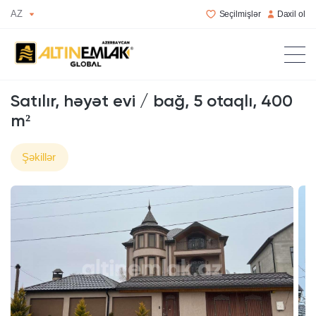
AZ
Seçilmişlər
Daxil ol
Satılır, həyət evi / bağ, 5 otaqlı, 400
m²
Şəkillər