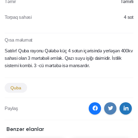
Təmir
Təmirli
Torpaq sahəsi
4 sot
Qısa məlumat
Satılır! Quba rayonu Qələbə küç 4 sotun içərisində yerləşən 400kv
sahəsi olan 3 mərtəbəli əmlak. Qazı suyu işiğı daimidir. İstilik
sistemi kombi. 3 -cü mərtəbə isə mansardır.
Quba
Paylaş
Bənzər elanlar