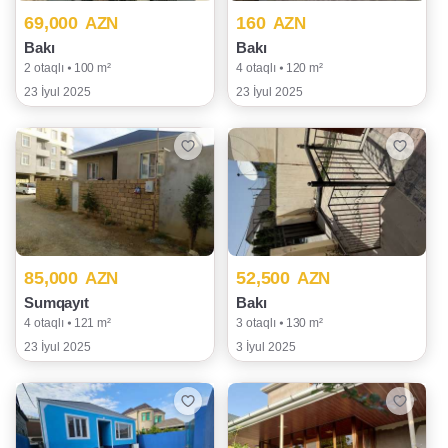
69,000
160
AZN
AZN
Bakı
Bakı
2 otaqlı ⦁ 100 m²
4 otaqlı ⦁ 120 m²
23 İyul 2025
23 İyul 2025
85,000
52,500
AZN
AZN
Sumqayıt
Bakı
4 otaqlı ⦁ 121 m²
3 otaqlı ⦁ 130 m²
23 İyul 2025
3 İyul 2025