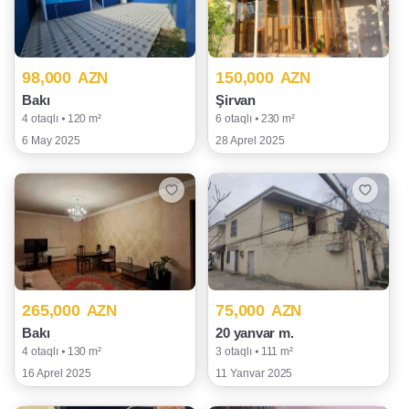
98,000
150,000
AZN
AZN
Bakı
Şirvan
4 otaqlı ⦁ 120 m²
6 otaqlı ⦁ 230 m²
6 May 2025
28 Aprel 2025
265,000
75,000
AZN
AZN
Bakı
20 yanvar m.
4 otaqlı ⦁ 130 m²
3 otaqlı ⦁ 111 m²
16 Aprel 2025
11 Yanvar 2025