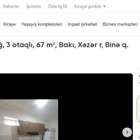
Xəbərlər
İpoteka
Ödəniş Et
Kirayə günlük
Kirayə
Yaşayış kompleksləri
İnşaat şirkətləri
Biznes mərkəzləri
Yeni tikili
Yeni tikili
ğ, 3 otaqlı, 67 m², Bakı, Xəzər r, Binə q.
Köhnə tikili
Köhnə tikili
Həyət evi / Bağ
Həyət evi / Bağ
Villa
Villa
Ofis
Ofis
Torpaq
Torpaq
Obyekt
Obyekt
Qaraj
Qaraj