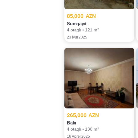
85,000
AZN
Sumqayıt
4 otaqlı ⦁ 121 m²
23 İyul 2025
265,000
AZN
Bakı
4 otaqlı ⦁ 130 m²
16 Aprel 2025