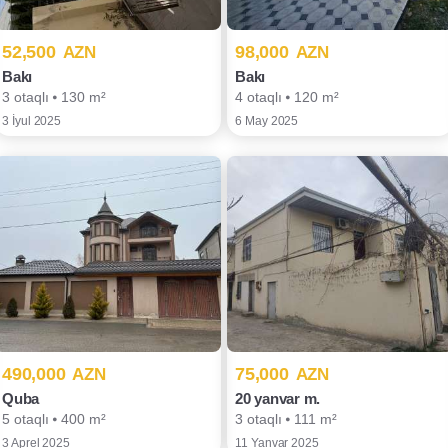
52,500
98,000
AZN
AZN
Bakı
Bakı
3 otaqlı ⦁ 130 m²
4 otaqlı ⦁ 120 m²
3 İyul 2025
6 May 2025
490,000
75,000
AZN
AZN
Quba
20 yanvar m.
5 otaqlı ⦁ 400 m²
3 otaqlı ⦁ 111 m²
3 Aprel 2025
11 Yanvar 2025