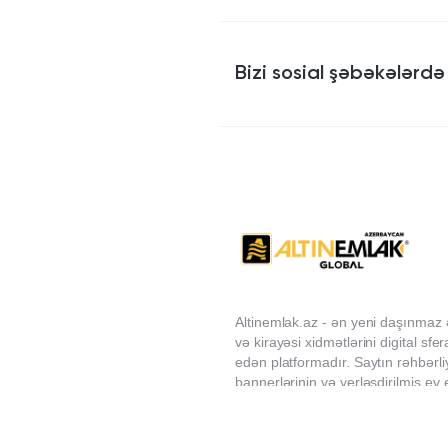
Bizi sosial şəbəkələrdə 
Altinemlak.az - ən yeni daşınmaz 
və kirayəsi xidmətlərini digital sf
edən platformadır. Saytın rəhbərli
bannerlərinin və yerləşdirilmiş ev 
məzmununa görə məsuliyyət daşı