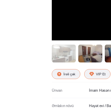
İrəli çək
VIP Et
Ünvan
İmam Həsən m
Əmlakın növü
Həyət evi / B