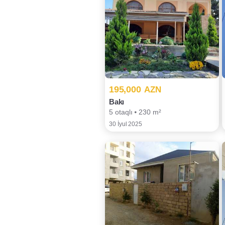
195,000
AZN
Bakı
5 otaqlı ⦁ 230 m²
30 İyul 2025