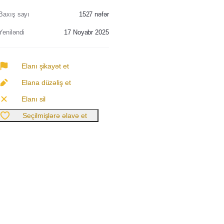
Baxış sayı
1527
nəfər
Yeniləndi
17 Noyabr 2025
Elanı şikayət et
Elana düzəliş et
Elanı sil
Seçilmişlərə əlavə et