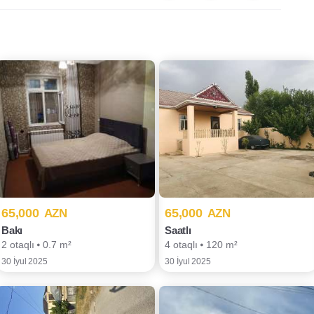
65,000
65,000
AZN
AZN
Bakı
Saatlı
2 otaqlı ⦁ 0.7 m²
4 otaqlı ⦁ 120 m²
30 İyul 2025
30 İyul 2025