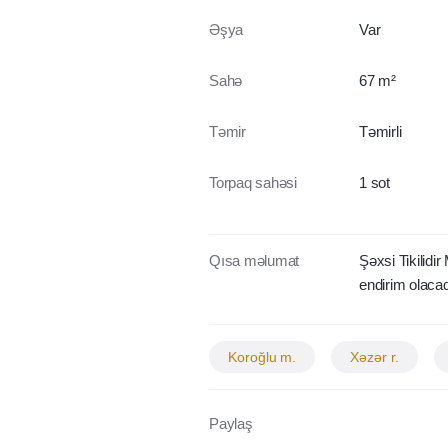
Əşya
Var
Sahə
67 m²
Təmir
Təmirli
Torpaq sahəsi
1 sot
Qısa məlumat
Şəxsi Tikilidi
endirim olaca
Koroğlu m.
Xəzər r.
Paylaş