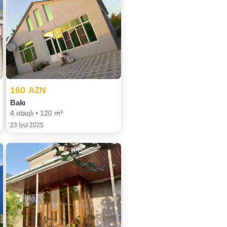
160
AZN
Bakı
4 otaqlı ⦁ 120 m²
23 İyul 2025