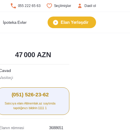
055 222 65 63
Seçilmişlər
Daxil ol
Elan Yerləşdir
İpoteka Evlər
47 000
AZN
Cavad
Vasitəçi
(051) 526-23-62
Satıcıya elanı Altinemlak.az saytında
tapdığınızı bildirin 1111 1
Elanın nömrəsi
3688651