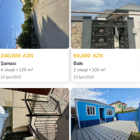
240,000
69,000
AZN
AZN
Şamaxı
Bakı
4 otaqlı ⦁ 120 m²
2 otaqlı ⦁ 100 m²
23 İyul 2025
23 İyul 2025