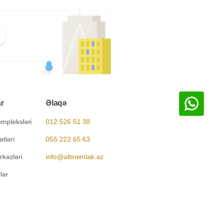
ar
Əlaqə
ompleksləri
012 526 51 38
ətləri
055 222 65 63
kəzləri
info@altinemlak.az
lər