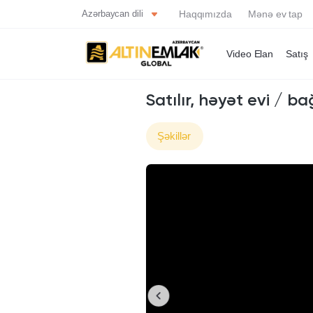
Azərbaycan dili
Haqqımızda
Mənə ev tap
Video Elan
Satış
Satılır, həyət evi / ba
Şəkillər