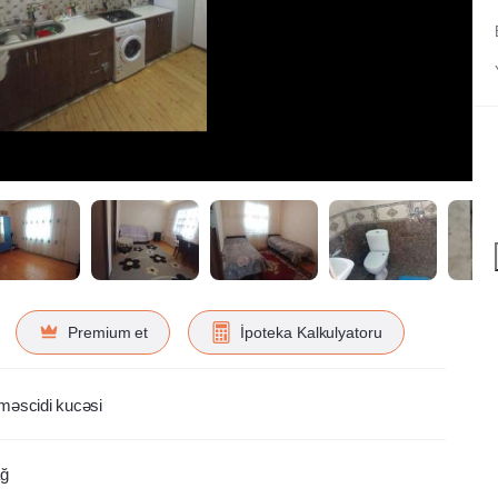
Premium et
İpoteka Kalkulyatoru
əscidi kucəsi
ağ