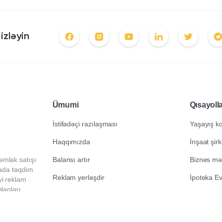
izləyin
Ümumi
Qısayoll
İstifadəçi razılaşması
Yaşayış k
Haqqımızda
İnşaat şirk
əmlak satışı
Balansı artır
Biznes mər
erada təqdim
Reklam yerləşdir
İpoteka Ev
yi reklam
elanları
Saytın xəritəsi
mır.