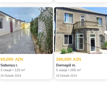
65,000
260,000
AZN
AZN
Sabunçu r.
Dərnəgül m.
3 otaqlı ⦁ 120 m²
5 otaqlı ⦁ 260 m²
26 Dekabr 2024
26 Dekabr 2024