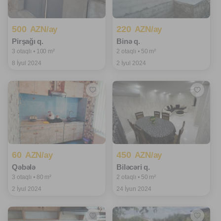
500
220
AZN/ay
AZN/ay
Pirşağı q.
Binə q.
3 otaqlı ⦁ 100 m²
2 otaqlı ⦁ 50 m²
8 İyul 2024
2 İyul 2024
60
450
AZN/ay
AZN/ay
Qəbələ
Biləcəri q.
3 otaqlı ⦁ 80 m²
2 otaqlı ⦁ 50 m²
2 İyul 2024
24 İyun 2024