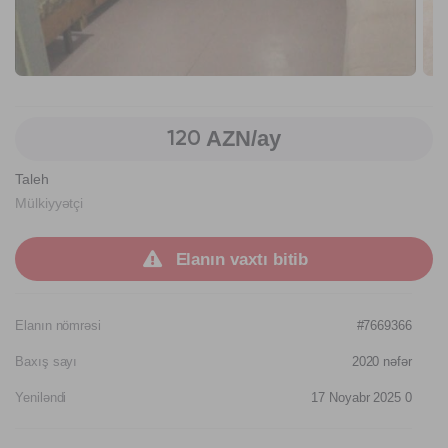
AZN/ay
120
Taleh
Mülkiyyətçi
Elanın vaxtı bitib
Elanın nömrəsi
#7669366
Baxış sayı
2020
nəfər
Yeniləndi
17 Noyabr 2025 0