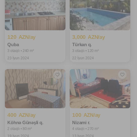
120
3,000
AZN/ay
AZN/ay
Quba
Türkan q.
3 otaqlı ⦁ 240 m²
3 otaqlı ⦁ 120 m²
23 İyun 2024
22 İyun 2024
400
100
AZN/ay
AZN/ay
Köhnə Günəşli q.
Nizami r.
2 otaqlı ⦁ 80 m²
4 otaqlı ⦁ 270 m²
19 İyun 2024
13 İyun 2024