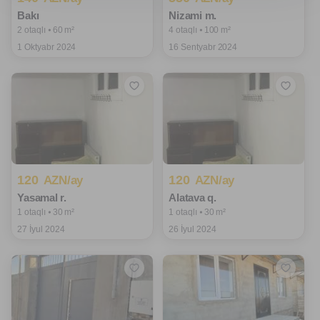
Bakı
Nizami m.
2 otaqlı ⦁ 60 m²
4 otaqlı ⦁ 100 m²
1 Oktyabr 2024
16 Sentyabr 2024
120
120
AZN/ay
AZN/ay
Yasamal r.
Alatava q.
1 otaqlı ⦁ 30 m²
1 otaqlı ⦁ 30 m²
27 İyul 2024
26 İyul 2024