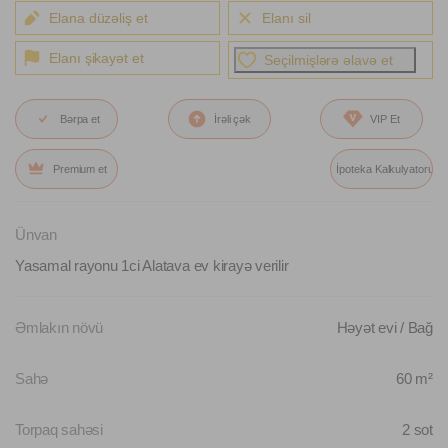
Elana düzəliş et
Elanı sil
Elanı şikayət et
Seçilmişlərə əlavə et
Bərpa et
İrəli çək
VIP Et
Premium et
İpoteka Kalkulyatoru
Ünvan
Yasamal rayonu 1ci Alatava ev kirayə verilir
Əmlakın növü
Həyət evi / Bağ
Sahə
60 m²
Torpaq sahəsi
2 sot