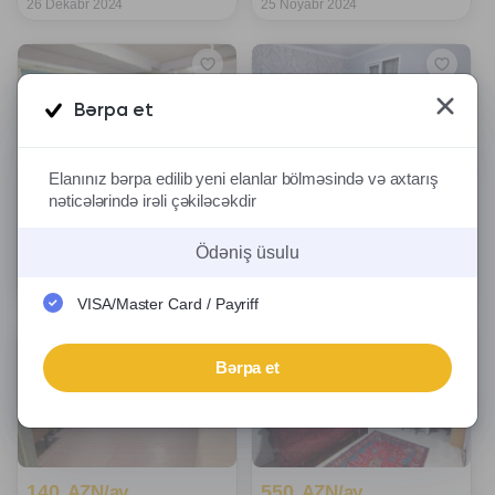
26 Dekabr 2024
25 Noyabr 2024
Bərpa et
Elanınız bərpa edilib yeni elanlar bölməsində və axtarış
nəticələrində irəli çəkiləcəkdir
450
280
AZN/ay
AZN/ay
Nizami m.
Hacı Zeynəlabdin r.
Ödəniş üsulu
4 otaqlı ⦁ 100 m²
2 otaqlı ⦁ 42 m²
25 Noyabr 2024
6 Noyabr 2024
VISA/Master Card / Payriff
Bərpa et
140
550
AZN/ay
AZN/ay