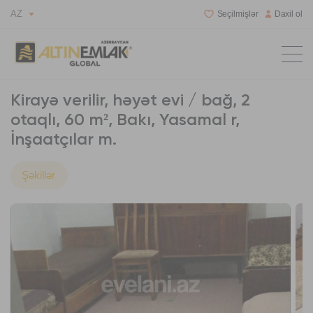
AZ
Seçilmişlər
Daxil ol
Kirayə verilir, həyət evi / bağ, 2
otaqlı, 60 m², Bakı, Yasamal r,
İnşaatçılar m.
Şəkillər