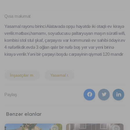
Qısa məlumat
Yasamal rayonu birinci Alatavada opşu həyətdə iki otaqlı ev kirayə
verilir.mətbəxi,hamamı, soyuducusu paltaryuyan maşın sürətli wifi,
kombisi stol stul şkaf, çarpayısı var kommunalı ev sahibi ödəyir.ev
4 nəfərlikdir.evdə 3 oğlan qalır bir nəfə boş yer var yeni birinə
kirayə verilir.Yəni bir çarpayi boşdu carpayinin qiyməti 120 mandir
İnşaatçılar m.
Yasamal r.
Paylaş
Bənzər elanlar