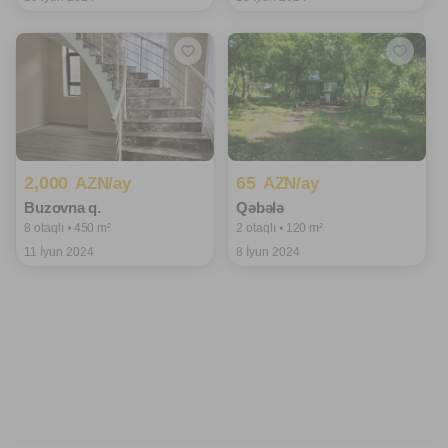
2,000
65
AZN/ay
AZN/ay
Buzovna q.
Qəbələ
8 otaqlı ⦁ 450 m²
2 otaqlı ⦁ 120 m²
11 İyun 2024
8 İyun 2024