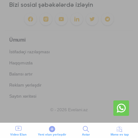
Bizi sosial şəbəkələrdə izləyin
Ümumi
İstifadəçi razılaşması
Haqqımızda
Balansı artır
Reklam yerləşdir
Saytın xəritəsi
© - 2026 Evelani.az
Video Elan
Yeni elan yerləşdir
Axtar
Mənə ev tap