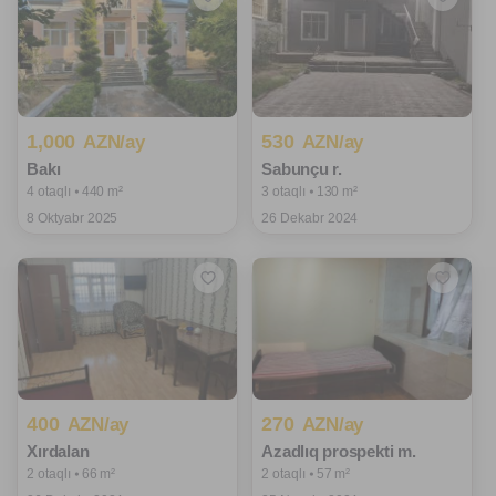
1,000
530
AZN/ay
AZN/ay
Bakı
Sabunçu r.
4 otaqlı ⦁ 440 m²
3 otaqlı ⦁ 130 m²
8 Oktyabr 2025
26 Dekabr 2024
400
270
AZN/ay
AZN/ay
Xırdalan
Azadlıq prospekti m.
2 otaqlı ⦁ 66 m²
2 otaqlı ⦁ 57 m²