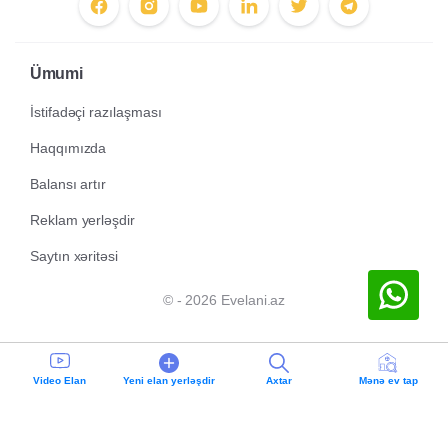
Ümumi
İstifadəçi razılaşması
Haqqımızda
Balansı artır
Reklam yerləşdir
Saytın xəritəsi
© - 2026 Evelani.az
Video Elan
Yeni elan yerləşdir
Axtar
Mənə ev tap