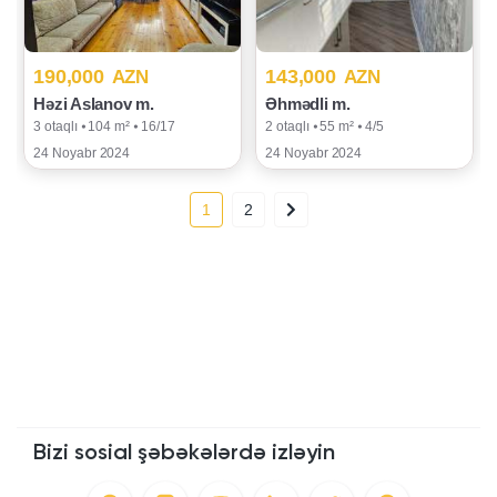
190,000
143,000
AZN
AZN
Həzi Aslanov m.
Əhmədli m.
3 otaqlı ⦁ 104 m² ⦁ 16/17
2 otaqlı ⦁ 55 m² ⦁ 4/5
24 Noyabr 2024
24 Noyabr 2024
1
2
Bizi sosial şəbəkələrdə izləyin