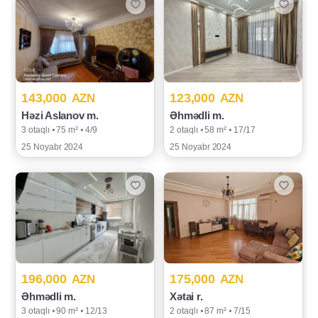
143,000
123,000
AZN
AZN
Həzi Aslanov m.
Əhmədli m.
3 otaqlı ⦁ 75 m² ⦁ 4/9
2 otaqlı ⦁ 58 m² ⦁ 17/17
25 Noyabr 2024
25 Noyabr 2024
196,000
175,000
AZN
AZN
Əhmədli m.
Xətai r.
3 otaqlı ⦁ 90 m² ⦁ 12/13
2 otaqlı ⦁ 87 m² ⦁ 7/15