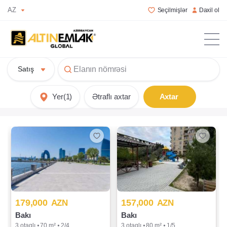
AZ
Seçilmişlər
Daxil ol
Satış
Yer
(1)
Ətraflı axtar
Axtar
179,000
157,000
AZN
AZN
Bakı
Bakı
3 otaqlı ⦁ 70 m² ⦁ 2/4
3 otaqlı ⦁ 80 m² ⦁ 1/5