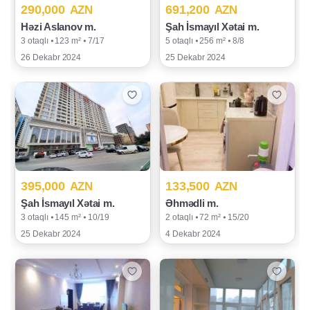
290,000
691,200
AZN
AZN
Həzi Aslanov m.
Şah İsmayıl Xətai m.
3 otaqlı ⦁ 123 m² ⦁ 7/17
5 otaqlı ⦁ 256 m² ⦁ 8/8
26 Dekabr 2024
25 Dekabr 2024
395,000
133,500
AZN
AZN
Şah İsmayıl Xətai m.
Əhmədli m.
3 otaqlı ⦁ 145 m² ⦁ 10/19
2 otaqlı ⦁ 72 m² ⦁ 15/20
25 Dekabr 2024
4 Dekabr 2024