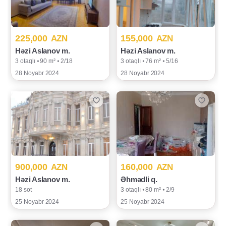
225,000
155,000
AZN
AZN
Həzi Aslanov m.
Həzi Aslanov m.
3 otaqlı ⦁ 90 m² ⦁ 2/18
3 otaqlı ⦁ 76 m² ⦁ 5/16
28 Noyabr 2024
28 Noyabr 2024
900,000
160,000
AZN
AZN
Həzi Aslanov m.
Əhmədli q.
18 sot
3 otaqlı ⦁ 80 m² ⦁ 2/9
25 Noyabr 2024
25 Noyabr 2024