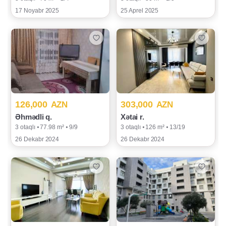
17 Noyabr 2025
25 Aprel 2025
126,000
303,000
AZN
AZN
Əhmədli q.
Xətai r.
3 otaqlı ⦁ 77.98 m² ⦁ 9/9
3 otaqlı ⦁ 126 m² ⦁ 13/19
26 Dekabr 2024
26 Dekabr 2024